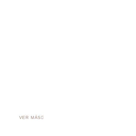
TOUR CAÑÓN DE
MATACANES
VER MÁS