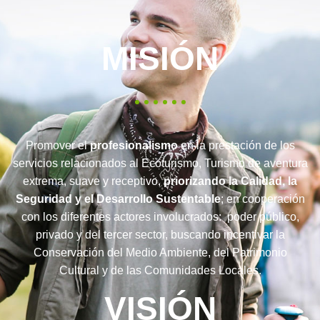
MISIÓN
Promover el
profesionalismo
en la prestación de los
servicios relacionados al Ecoturismo, Turismo de aventura
extrema, suave y receptivo,
priorizando la Calidad, la
Seguridad y el Desarrollo Sustentable
; en cooperación
con los diferentes actores involucrados: poder público,
privado y del tercer sector, buscando incentivar la
Conservación del Medio Ambiente, del Patrimonio
Cultural y de las Comunidades Locales.
VISIÓN