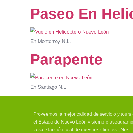
Paseo En Heli
En Monterrey N.L.
Parapente
En Santiago N.L.
Proveemos la mejor calidad de servicio y tours
el Estado de Nuevo León y siempre aseguram
la satisfacción total de nuestros clientes. ¡Nos