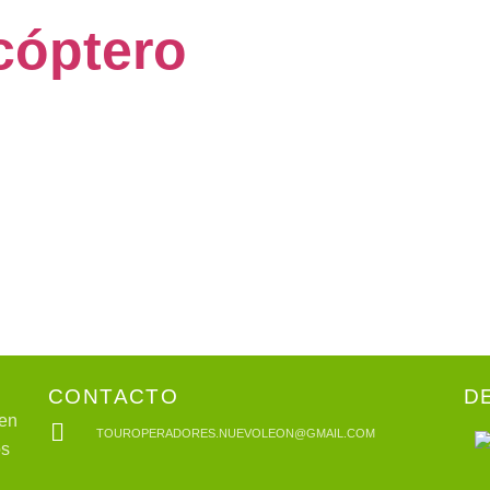
cóptero
CONTACTO
D
 en
TOUROPERADORES.NUEVOLEON@GMAIL.COM
os