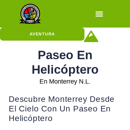
Natural / Cultura
AVENTURA
Cañonismo Acuático
Aventuras con Escalada
Aventuras con Rapel
Aventuras Sobre Ruedas
Cuevas y Sótanos
Aventuras en el Aire
Paseo En
Helicóptero
En Monterrey N.L.
Descubre Monterrey Desde
El Cielo Con Un Paseo En
Helicóptero