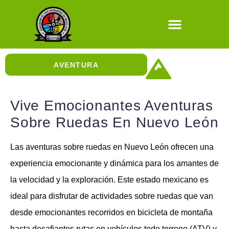
Natural / Cultura
AVENTURA
Cañonismo Acuático
Aventuras con Escalada
Aventuras con Rapel
Aventuras Sobre Ruedas
Cuevas y Sótanos
Aventuras en el Aire
Vive Emocionantes Aventuras
Sobre Ruedas En Nuevo León
Las aventuras sobre ruedas en Nuevo León ofrecen una
experiencia emocionante y dinámica para los amantes de
la velocidad y la exploración. Este estado mexicano es
ideal para disfrutar de actividades sobre ruedas que van
desde emocionantes recorridos en bicicleta de montaña
hasta desafiantes rutas en vehículos todo terreno (ATV) y