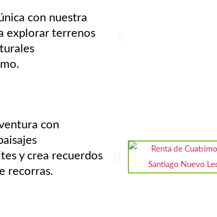
única con nuestra
a explorar terrenos
turales
tmo.
aventura con
paisajes
ites y crea recuerdos
e recorras.