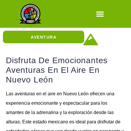
Natural / Cultura
AVENTURA
Cañonismo Acuático
Aventuras con Escalada
Aventuras con Rapel
Aventuras Sobre Ruedas
Cuevas y Sótanos
Aventuras en el Aire
Disfruta De Emocionantes
Aventuras En El Aire En
Nuevo León
Las aventuras en el aire en Nuevo León ofrecen una
experiencia emocionante y espectacular para los
amantes de la adrenalina y la exploración desde las
alturas. Este estado mexicano es ideal para disfrutar de