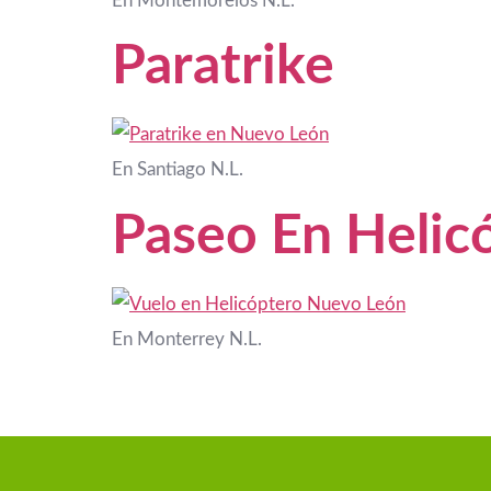
En Montemorelos N.L.
Paratrike
En Santiago N.L.
Paseo En Helic
En Monterrey N.L.