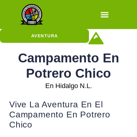
Natural / Cultura
AVENTURA
Cañonismo Acuático
Aventuras con Escalada
Aventuras con Rapel
Aventuras Sobre Ruedas
Cuevas y Sótanos
Aventuras en el Aire
Campamento En
Potrero Chico
En Hidalgo N.L.
Vive La Aventura En El
Campamento En Potrero
Chico