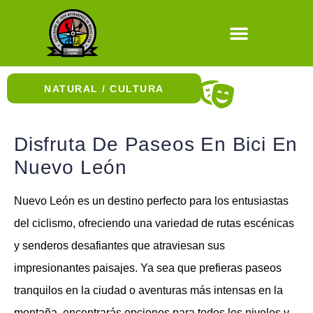
Natural / Cultura
NATURAL / CULTURA
Historia y Museos
Paseos en bici
Experiencia culinaria
Disfruta De Paseos En Bici En
Nuevo León
Nuevo León es un destino perfecto para los entusiastas
del ciclismo, ofreciendo una variedad de rutas escénicas
y senderos desafiantes que atraviesan sus
impresionantes paisajes. Ya sea que prefieras paseos
tranquilos en la ciudad o aventuras más intensas en la
montaña, encontrarás opciones para todos los niveles y