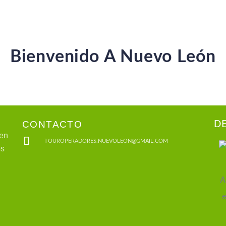
Bienvenido A
Nuevo León
CONTACTO
D
 en
TOUROPERADORES.NUEVOLEON@GMAIL.COM
os