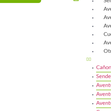
Se
Av
Av
Av
Cu
Ave
Ot
Cañon
Sende
Avent
Avent
Avent