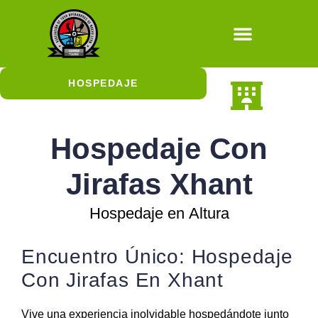
Natural / Cultura
HOSPEDAJE
En la Ciudad
En la Naturaleza
Hospedaje con Jirafas
Hospedaje Con
Jirafas Xhant
Hospedaje en Altura
Encuentro Único: Hospedaje
Con Jirafas En Xhant
Vive una experiencia inolvidable hospedándote junto