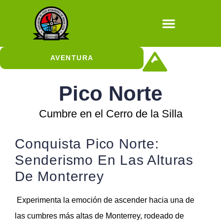
Natural / Cultura
AVENTURA
Cañonismo Acuático
Aventuras con Escalada
Aventuras con Rapel
Aventuras Sobre Ruedas
Cuevas y Sótanos
Aventuras en el Aire
Pico Norte
Cumbre en el Cerro de la Silla
Conquista Pico Norte:
Senderismo En Las Alturas
De Monterrey
Experimenta la emoción de ascender hacia una de
las cumbres más altas de Monterrey, rodeado de