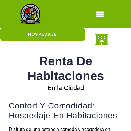
Natural / Cultura
HOSPEDAJE
En la Ciudad
En la Naturaleza
Hospedaje con Jirafas
Renta De
Habitaciones
En la Ciudad
Confort Y Comodidad:
Hospedaje En Habitaciones
Disfruta de una estancia cómoda y acogedora en