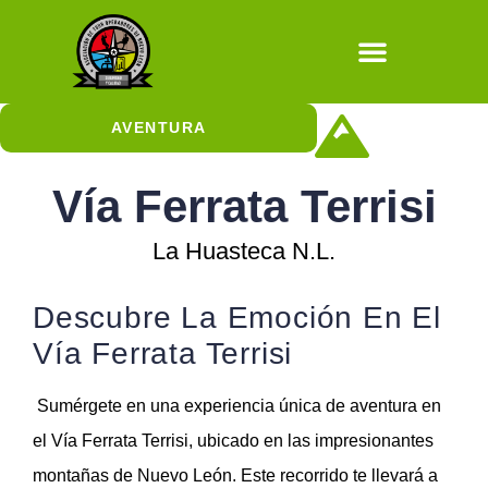
Natural / Cultura
AVENTURA
Cañonismo Acuático
Aventuras con Escalada
Aventuras con Rapel
Aventuras Sobre Ruedas
Cuevas y Sótanos
Aventuras en el Aire
Vía Ferrata Terrisi
La Huasteca N.L.
Descubre La Emoción En El
Vía Ferrata Terrisi
Sumérgete en una experiencia única de aventura en
el Vía Ferrata Terrisi, ubicado en las impresionantes
montañas de Nuevo León. Este recorrido te llevará a